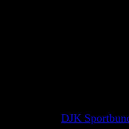
knappes halbes Jahr zuvor. 
Abteilungsleiter, war von de
spontan mit einigen Mitstre
gründete. Heute umfasst di
Mitglieder, davon 40 Jugend
für Deutschland internation
Wir wagen auch die Heraus
Im Jahr 2008 richteten wi
Hauptverein
DJK Sportbund