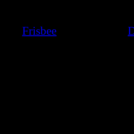
Die
Frisbee
Abteilung des
D
Muggeseggele = kleinste s
Aktuelle Informationen find
Unsere Frisbeeabteilung „
gründeten wir im Januar 20
Weltmeisterschaft in der Kä
der Viehweide im Heilbronne