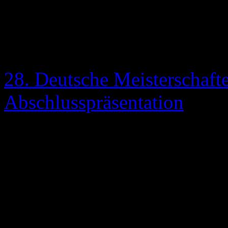
Die DM-Abschlusspräsentati
Fassung. Hier findet man ab
28. Deutsche Meisterschaft
Abschlusspräsentation
(Nur für den privaten Gebra
Verbindungsgeschwindigkeit
Ladezeiten kommen - Gesa