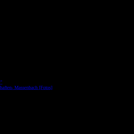
e"
schaften- Massenbach [Fotos]