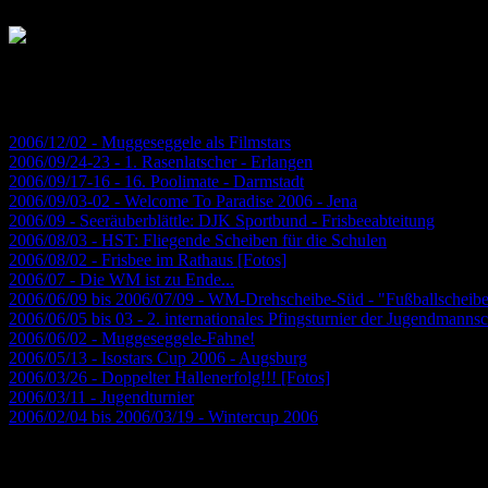
Chronik 2006
2006/12/02 - Muggeseggele als Filmstars
2006/09/24-23 - 1. Rasenlatscher - Erlangen
2006/09/17-16 - 16. Poolimate - Darmstadt
2006/09/03-02 - Welcome To Paradise 2006 - Jena
2006/09 - Seeräuberblättle: DJK Sportbund - Frisbeeabteitung
2006/08/03 - HST: Fliegende Scheiben für die Schulen
2006/08/02 - Frisbee im Rathaus [Fotos]
2006/07 - Die WM ist zu Ende...
2006/06/09 bis 2006/07/09 - WM-Drehscheibe-Süd - "Fußballscheib
2006/06/05 bis 03 - 2. internationales Pfingsturnier der Jugendmann
2006/06/02 - Muggeseggele-Fahne!
2006/05/13 - Isostars Cup 2006 - Augsburg
2006/03/26 - Doppelter Hallenerfolg!!! [Fotos]
2006/03/11 - Jugendturnier
2006/02/04 bis 2006/03/19 - Wintercup 2006