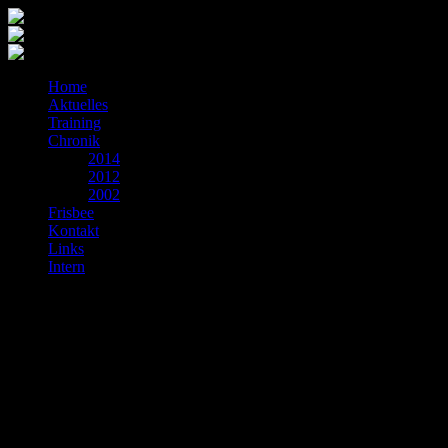
Home
Aktuelles
Training
Chronik
2014
2012
2002
Frisbee
Kontakt
Links
Intern