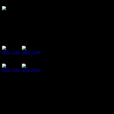
Chronik 2002
2002 - Day and Night-Turnier i
MiT -
Spielstand
Tübingen
The Kids -
DJK
Massenbach